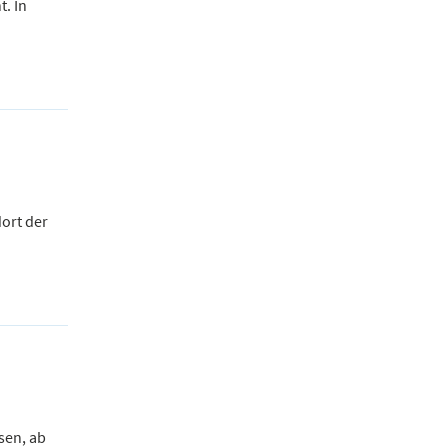
. In
ort der
sen, ab