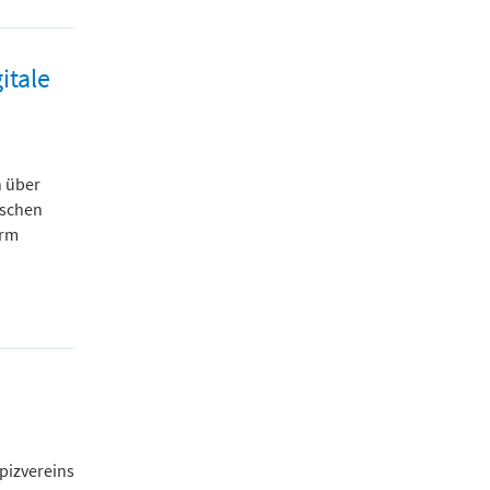
itale
n über
ischen
orm
pizvereins