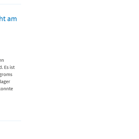
ht am
en
 Es ist
ogroms
lager
konnte