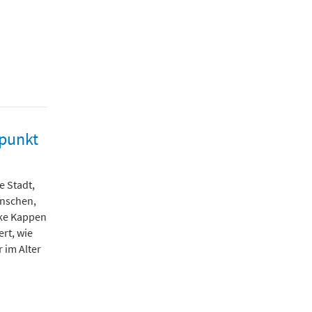
lpunkt
e Stadt,
enschen,
lke Kappen
rt, wie
 im Alter