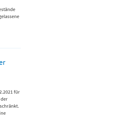
bestände
gelassene
er
2.2021 für
 der
schränkt.
ine