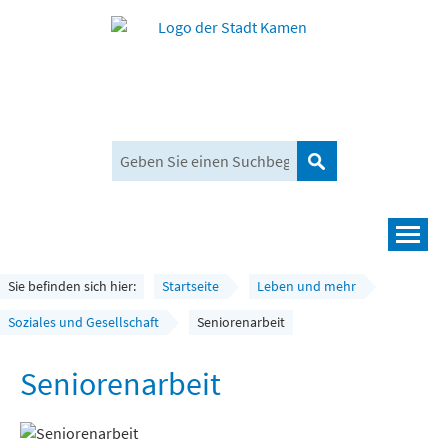
Suchen
Navigation
Leben und mehr
Sie befinden sich hier:
Startseite
Leben und mehr
Rathaus und Bürgerservice
Soziales und Gesellschaft
Seniorenarbeit
Wirtschaft und Planen
Seniorenarbeit
Umwelt, Klima und Mobilität