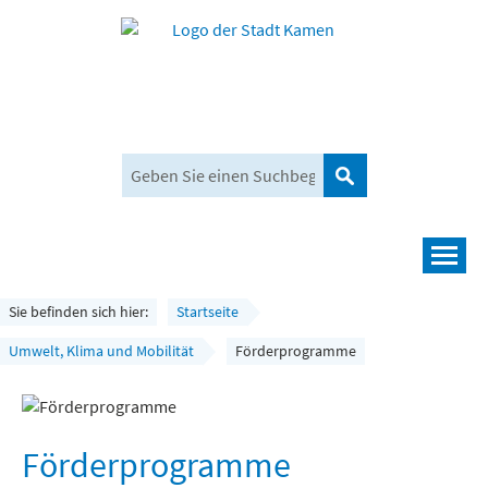
Suchen
Navigation
Leben und mehr
Sie befinden sich hier:
Startseite
Rathaus und Bürgerservice
Umwelt, Klima und Mobilität
Förderprogramme
Wirtschaft und Planen
Umwelt, Klima und Mobilität
Förderprogramme