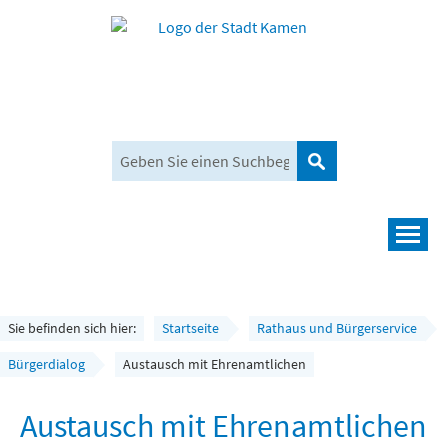
Suchen
Navigation
Leben und mehr
Rathaus und Bürgerservice
Sie befinden sich hier:
Startseite
Rathaus und Bürgerservice
Wirtschaft und Planen
Bürgerdialog
Austausch mit Ehrenamtlichen
Umwelt, Klima und Mobilität
Austausch mit Ehrenamtlichen