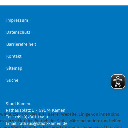
Seitenanfa
springen
Impressum
Datenschutz
Barrierefreiheit
Kontakt
Sitemap
Suche
Stadt Kamen
Rathausplatz 1
59174
Kamen
Wir nutzen Cookies auf unserer Website. Einige von ihnen sind
Tel.: +49 (0)2307 148-0
essenziell für den Betrieb der Seite, während andere uns helfen,
Email:
rathaus@stadt-kamen.de
diese Website und die Nutzererfahrung zu verbessern (Tracking