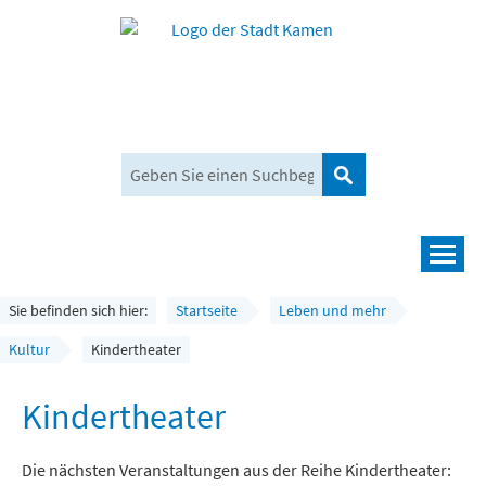
Suchen
Navigation
Leben und mehr
Sie befinden sich hier:
Startseite
Leben und mehr
Rathaus und Bürgerservice
Kultur
Kindertheater
Wirtschaft und Planen
Kindertheater
Umwelt, Klima und Mobilität
Die nächsten Veranstaltungen aus der Reihe Kindertheater: