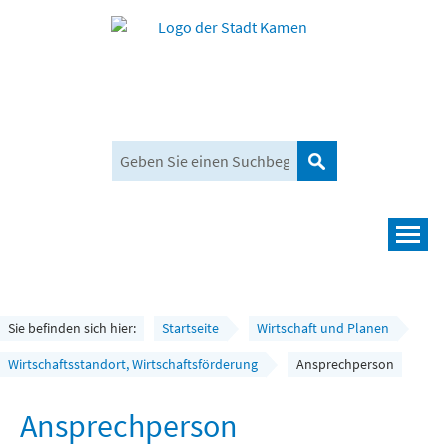
Suchen
Navigation
Leben und mehr
Rathaus und Bürgerservice
Sie befinden sich hier:
Startseite
Wirtschaft und Planen
Wirtschaft und Planen
Wirtschaftsstandort, Wirtschaftsförderung
Ansprechperson
Umwelt, Klima und Mobilität
Ansprechperson