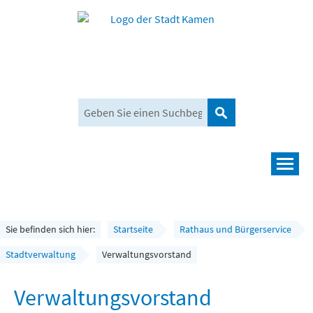
Suchen
Navigation
Leben und mehr
Rathaus und Bürgerservice
Sie befinden sich hier:
Startseite
Rathaus und Bürgerservice
Wirtschaft und Planen
Stadtverwaltung
Verwaltungsvorstand
Umwelt, Klima und Mobilität
Verwaltungsvorstand