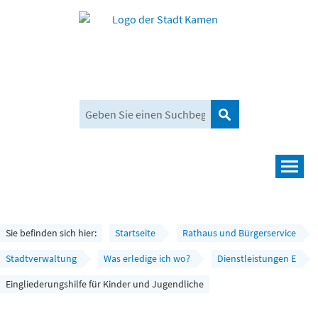
Suchen
Navigation
Leben und mehr
Rathaus und Bürgerservice
Sie befinden sich hier:
Startseite
Rathaus und Bürgerservice
Wirtschaft und Planen
Stadtverwaltung
Was erledige ich wo?
Dienstleistungen E
Eingliederungshilfe für Kinder und Jugendliche
Umwelt, Klima und Mobilität