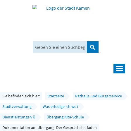
Suchen
Navigation
Leben und mehr
Rathaus und Bürgerservice
Sie befinden sich hier:
Startseite
Rathaus und Bürgerservice
Wirtschaft und Planen
Stadtverwaltung
Was erledige ich wo?
Dienstleistungen Ü
Übergang Kita-Schule
Umwelt, Klima und Mobilität
Dokumentation am Übergang: Der Gesprächsleitfaden