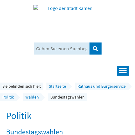
Suchen
Navigation
Leben und mehr
Sie befinden sich hier:
Startseite
Rathaus und Bürgerservice
Rathaus und Bürgerservice
Politik
Wahlen
Bundestagswahlen
Wirtschaft und Planen
Politik
Umwelt, Klima und Mobilität
Bundestagswahlen