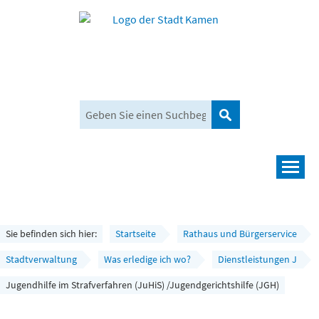
Suchen
Navigation
Leben und mehr
Rathaus und Bürgerservice
Sie befinden sich hier:
Startseite
Rathaus und Bürgerservice
Wirtschaft und Planen
Stadtverwaltung
Was erledige ich wo?
Dienstleistungen J
Jugendhilfe im Strafverfahren (JuHiS) /Jugendgerichtshilfe (JGH)
Umwelt, Klima und Mobilität