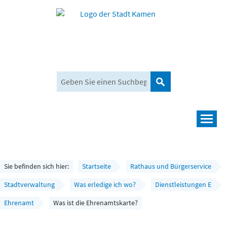
Suchen
Navigation
Leben und mehr
Rathaus und Bürgerservice
Sie befinden sich hier:
Startseite
Rathaus und Bürgerservice
Wirtschaft und Planen
Stadtverwaltung
Was erledige ich wo?
Dienstleistungen E
Ehrenamt
Was ist die Ehrenamtskarte?
Umwelt, Klima und Mobilität