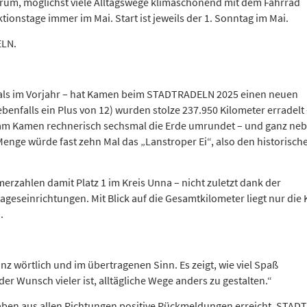
arum, möglichst viele Alltagswege klimaschonend mit dem Fahrrad
ionstage immer im Mai. Start ist jeweils der 1. Sonntag im Mai.
ELN.
r als im Vorjahr – hat Kamen beim STADTRADELN 2025 einen neuen
benfalls ein Plus von 12) wurden stolze 237.950 Kilometer erradelt 
Team Kamen rechnerisch sechsmal die Erde umrundet – und ganz ne
enge würde fast zehn Mal das „Lanstroper Ei“, also den historisch
erzahlen damit Platz 1 im Kreis Unna – nicht zuletzt dank der
eseinrichtungen. Mit Blick auf die Gesamtkilometer liegt nur die 
.
wörtlich und im übertragenen Sinn. Es zeigt, wie viel Spaß
r Wunsch vieler ist, alltägliche Wege anders zu gestalten.“
s haben aus allen Richtungen positive Rückmeldungen erreicht. STA