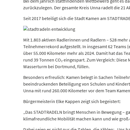
Bei dem jährlich stattfindenden Wettbewerb geht es d
zurückzulegen. Der gesamte Kreis Unna radelt die 21 Akt
Seit 2017 beteiligt sich die Stadt Kamen am STADTRAD
Mit 1.803 aktiven Radlerinnen und Radlern – 528 meh
Teilnehmerrekord aufgestellt. In insgesamt 62 Teams (e
über 55.000 Kilometer mehr als 2024. Damit hat das 
rund 39 Tonnen CO₂ eingespart. Zum Vergleich: Diese M
Wasserturm bei Dortmund, füllen.
Besonders erfreulich: Kamen belegt in Sachen Teilnehm
beeindruckenden Beteiligung von Schulen und Kindertag
Unna mit rund 260.000 Kilometer vor dem Team Kamen
Bürgermeisterin Elke Kappen zeigt sich begeistert:
„Das STADTRADELN bringt Menschen in Bewegung – ganz 
klimafreundliche Mobilität machen kann und wie groß de
Dabei seien es nicht nur die Zahlen, die zählen: „Un