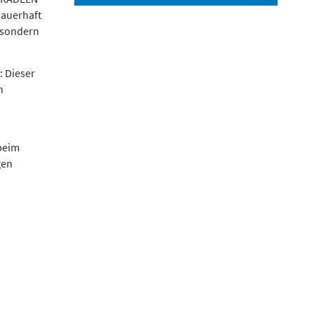
dauerhaft
, sondern
: Dieser
n
beim
gen