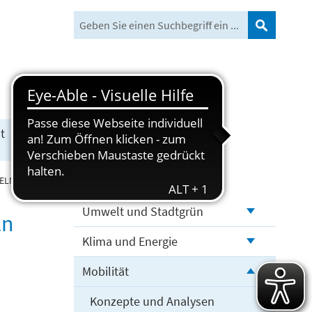
Suchen
t
Freizeit und Tourismus
N und Schulradeln - Radeln fürs Klima
Umwelt und Stadtgrün
ln
Klima und Energie
Mobilität
Konzepte und Analysen