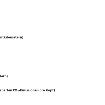
amtkilometern)
tern)
sparten CO
-Emissionen pro Kopf)
2