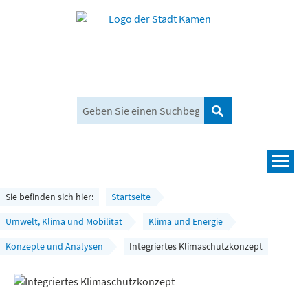
Suchen
Navigation
Leben und mehr
Sie befinden sich hier:
Startseite
Rathaus und Bürgerservice
Umwelt, Klima und Mobilität
Klima und Energie
Konzepte und Analysen
Integriertes Klimaschutzkonzept
Wirtschaft und Planen
Umwelt, Klima und Mobilität