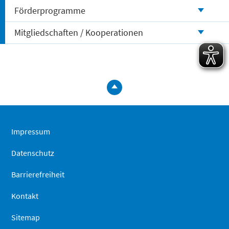
Energieberatung und -kommunikation, 4. Zubau und
Förderprogramme
Integration der Erneuerbaren Energien und 5.
Stadtstruktur – Stadtökologie und Klimaanpassung.
Mitgliedschaften / Kooperationen
Das integrierte Klimaschutzkonzept ist ein
umsetzungsfähiger Maßnahmenkatalog, der die
energierelevanten Handlungsfelder abdeckt, aber auch
zum
übergreifende Maßnahmen anbietet (z.B.
Öffentlichkeitsarbeit und Vernetzung). Die erarbeiteten
Seitenanfa
Maßnahmen wurden in Steckbriefen beschrieben und
springen
anhand von Faktoren (u.a. Wirkung, Kosten,
Umsetzungszeitraum, Priorität) eingeordnet.
Impressum
Das integrierte Klimaschutzkonzept für die Stadt Kamen
Datenschutz
steht hier als Kurz- und Langfassung zum Download
bereit.
Barrierefreiheit
Endbericht IKSK - Kurzfassung
Kontakt
Endbericht IKSK - Langfassung
Sitemap