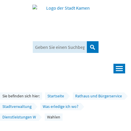
Suchen
Navigation
Leben und mehr
Rathaus und Bürgerservice
Sie befinden sich hier:
Startseite
Rathaus und Bürgerservice
Wirtschaft und Planen
Stadtverwaltung
Was erledige ich wo?
Dienstleistungen W
Wahlen
Umwelt, Klima und Mobilität