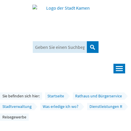
Suchen
Navigation
Leben und mehr
Rathaus und Bürgerservice
Sie befinden sich hier:
Startseite
Rathaus und Bürgerservice
Wirtschaft und Planen
Stadtverwaltung
Was erledige ich wo?
Dienstleistungen R
Reisegewerbe
Umwelt, Klima und Mobilität