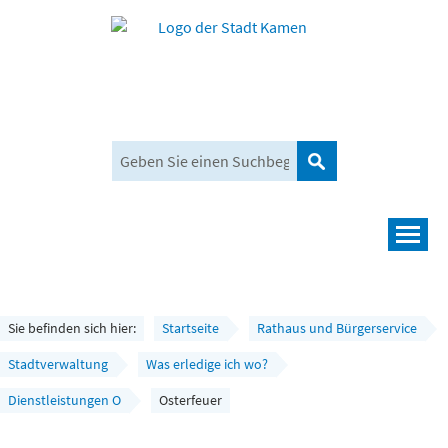
Suchen
Navigation
Leben und mehr
Rathaus und Bürgerservice
Sie befinden sich hier:
Startseite
Rathaus und Bürgerservice
Wirtschaft und Planen
Stadtverwaltung
Was erledige ich wo?
Dienstleistungen O
Osterfeuer
Umwelt, Klima und Mobilität