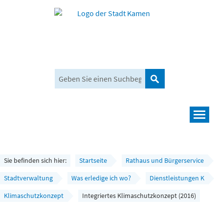
Suchen
Navigation
Leben und mehr
Rathaus und Bürgerservice
Sie befinden sich hier:
Startseite
Rathaus und Bürgerservice
Wirtschaft und Planen
Stadtverwaltung
Was erledige ich wo?
Dienstleistungen K
Klimaschutzkonzept
Integriertes Klimaschutzkonzept (2016)
Umwelt, Klima und Mobilität