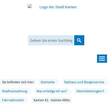
Suchen
Navigation
Leben und mehr
Rathaus und Bürgerservice
Sie befinden sich hier:
Startseite
Rathaus und Bürgerservice
Wirtschaft und Planen
Stadtverwaltung
Was erledige ich wo?
Dienstleistungen F
Fahrradrouten
Kamen K1 - Kamen-Mitte
Umwelt, Klima und Mobilität