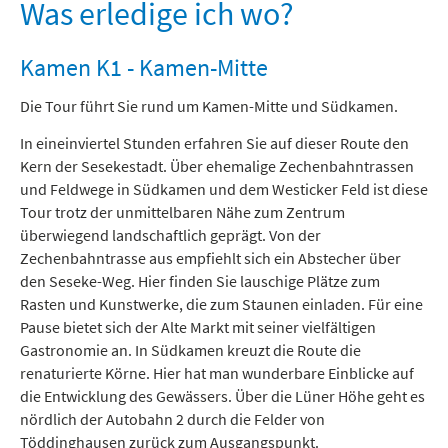
Freizeit und Tourismus
Was erledige ich wo?
Kamen K1 - Kamen-Mitte
Die Tour führt Sie rund um Kamen-Mitte und Südkamen.
In eineinviertel Stunden erfahren Sie auf dieser Route den
Kern der Sesekestadt. Über ehemalige Zechenbahntrassen
und Feldwege in Südkamen und dem Westicker Feld ist diese
Tour trotz der unmittelbaren Nähe zum Zentrum
überwiegend landschaftlich geprägt. Von der
Zechenbahntrasse aus empfiehlt sich ein Abstecher über
den Seseke-Weg. Hier finden Sie lauschige Plätze zum
Rasten und Kunstwerke, die zum Staunen einladen. Für eine
Pause bietet sich der Alte Markt mit seiner vielfältigen
Gastronomie an. In Südkamen kreuzt die Route die
renaturierte Körne. Hier hat man wunderbare Einblicke auf
die Entwicklung des Gewässers. Über die Lüner Höhe geht es
nördlich der Autobahn 2 durch die Felder von
Töddinghausen zurück zum Ausgangspunkt.