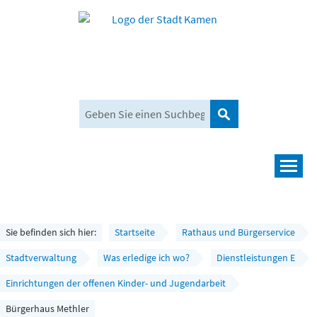
Suchen
Navigation
Leben und mehr
Rathaus und Bürgerservice
Sie befinden sich hier:
Startseite
Rathaus und Bürgerservice
Wirtschaft und Planen
Stadtverwaltung
Was erledige ich wo?
Dienstleistungen E
Einrichtungen der offenen Kinder- und Jugendarbeit
Umwelt, Klima und Mobilität
Bürgerhaus Methler