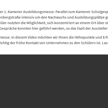
t der 1. Kamener Ausbildungsmesse. Parallel zum Kamener Schulges
enbergstraße intensiv um den Nachwuchs und Ausbildungsplätze ge
üler nutzten die Möglichkeit, sich konzentriert an einem Ort über 
Gespräche konnten hier geführt werden, so das Fazit der Aussteller
smesse. In diesem Video möchten wir Ihnen die Höhepunkte und Er
 wichtig der frühe Kontakt von Unternehmen zu den Schülern ist. 