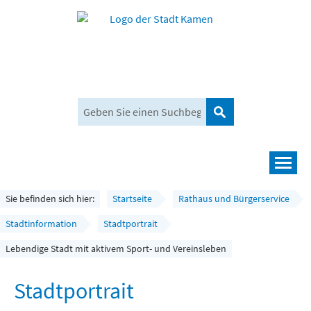
Suchen
Navigation
Leben und mehr
Sie befinden sich hier:
Startseite
Rathaus und Bürgerservice
Rathaus und Bürgerservice
Stadtinformation
Stadtportrait
Lebendige Stadt mit aktivem Sport- und Vereinsleben
Wirtschaft und Planen
Umwelt, Klima und Mobilität
Stadtportrait