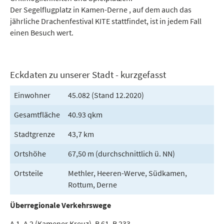
Der Segelflugplatz in Kamen-Derne , auf dem auch das
jährliche Drachenfestival KITE stattfindet, ist in jedem Fall
einen Besuch wert.
Eckdaten zu unserer Stadt - kurzgefasst
Einwohner
45.082 (Stand 12.2020)
Gesamtfläche
40.93 qkm
Stadtgrenze
43,7 km
Ortshöhe
67,50 m (durchschnittlich ü. NN)
Ortsteile
Methler, Heeren-Werve, Südkamen,
Rottum, Derne
Überregionale Verkehrswege
A 1, A 2 (Kamener Kreuz), B 61, B 233