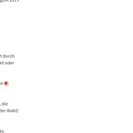
rt durch
det oder
de
 die
 der Wahl)
zu