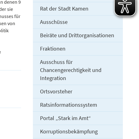
on denen 9
Rat der Stadt Kamen
er sie
husses für
Ausschüsse
ken von
itik
Beiräte und Drittorganisationen
Fraktionen
e
Ausschuss für
Chancengerechtigkeit und
Integration
Ortsvorsteher
Ratsinformationssystem
Portal „Stark im Amt“
Korruptionsbekämpfung