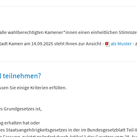
r alle wahlberechtigten Kamener*innen einen einheitlichen Stimmzet
Stadt Kamen am 14.09.2025 steht Ihnen zur Ansicht -
als Muster
- 
l teilnehmen?
en Sie einige Kriterien erfüllen.
es Grundgesetzes ist,
g erhalten hat oder
es Staatsangehörigkeitsgesetzes in der im Bundesgesetzblatt Teil II
 Fassung, zuletzt geändert durch Artikel 1 des Gesetzes vom 28. A