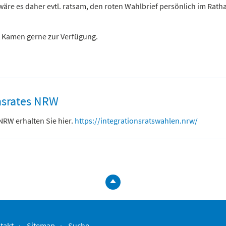
e es daher evtl. ratsam, den roten Wahlbrief persönlich im Rath
t Kamen gerne zur Verfügung.
nsrates NRW
NRW erhalten Sie hier.
https://integrationsratswahlen.nrw/
zum
Seitenanfa
springen
takt
Sitemap
Suche