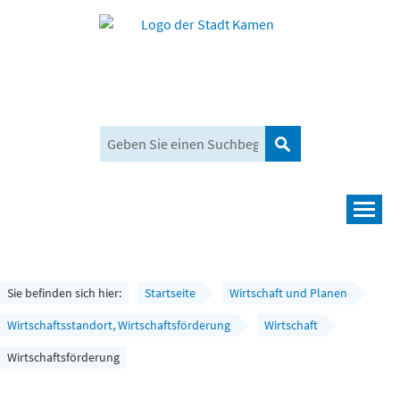
Suchen
Navigation
Leben und mehr
Rathaus und Bürgerservice
Sie befinden sich hier:
Startseite
Wirtschaft und Planen
Wirtschaft und Planen
Wirtschaftsstandort, Wirtschaftsförderung
Wirtschaft
Wirtschaftsförderung
Umwelt, Klima und Mobilität