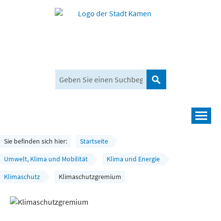
Suchen
Navigation
Leben und mehr
Sie befinden sich hier:
Startseite
Rathaus und Bürgerservice
Umwelt, Klima und Mobilität
Klima und Energie
Klimaschutz
Klimaschutzgremium
Wirtschaft und Planen
Umwelt, Klima und Mobilität