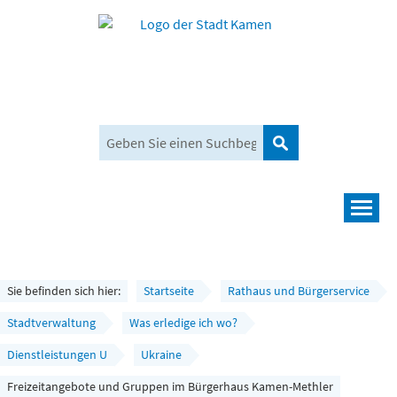
Suchen
Navigation
Leben und mehr
Rathaus und Bürgerservice
Sie befinden sich hier:
Startseite
Rathaus und Bürgerservice
Wirtschaft und Planen
Stadtverwaltung
Was erledige ich wo?
Dienstleistungen U
Ukraine
Umwelt, Klima und Mobilität
Freizeitangebote und Gruppen im Bürgerhaus Kamen-Methler