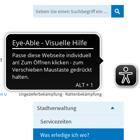
Suchen
t
Freizeit und Tourismus
en U
Ungezieferbekämpfung - Rattenbekämpfung
Stadtverwaltung
Servicezeiten
Was erledige ich wo?