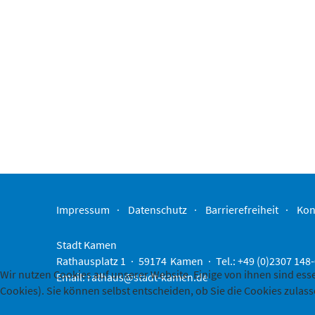
Impressum
Datenschutz
Barrierefreiheit
Kon
Stadt Kamen
Rathausplatz 1
59174
Kamen
Tel.: +49 (0)2307 148
Wir nutzen Cookies auf unserer Website. Einige von ihnen sind ess
Email:
rathaus@stadt-kamen.de
Cookies). Sie können selbst entscheiden, ob Sie die Cookies zulas