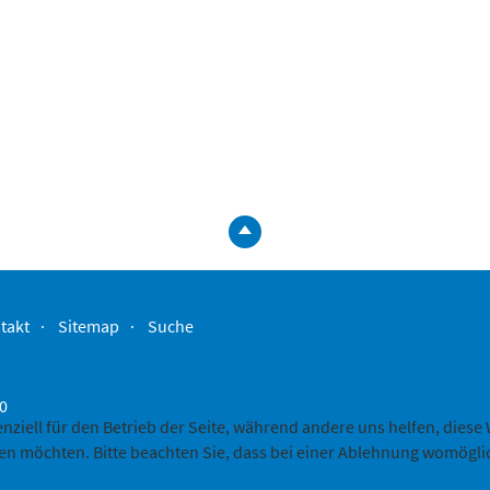
zum
Seitenanfa
springen
takt
Sitemap
Suche
-0
enziell für den Betrieb der Seite, während andere uns helfen, dies
sen möchten. Bitte beachten Sie, dass bei einer Ablehnung womöglic