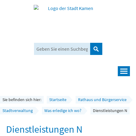
Suchen
Navigation
Leben und mehr
Rathaus und Bürgerservice
Sie befinden sich hier:
Startseite
Rathaus und Bürgerservice
Wirtschaft und Planen
Stadtverwaltung
Was erledige ich wo?
Dienstleistungen N
Umwelt, Klima und Mobilität
Dienstleistungen N