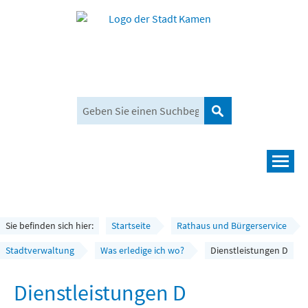
Suchen
Navigation
Leben und mehr
Rathaus und Bürgerservice
Sie befinden sich hier:
Startseite
Rathaus und Bürgerservice
Wirtschaft und Planen
Stadtverwaltung
Was erledige ich wo?
Dienstleistungen D
Umwelt, Klima und Mobilität
Dienstleistungen D