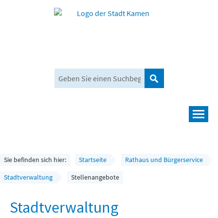
Suchen
Navigation
Leben und mehr
Rathaus und Bürgerservice
Sie befinden sich hier:
Startseite
Rathaus und Bürgerservice
Wirtschaft und Planen
Stadtverwaltung
Stellenangebote
Umwelt, Klima und Mobilität
Stadtverwaltung