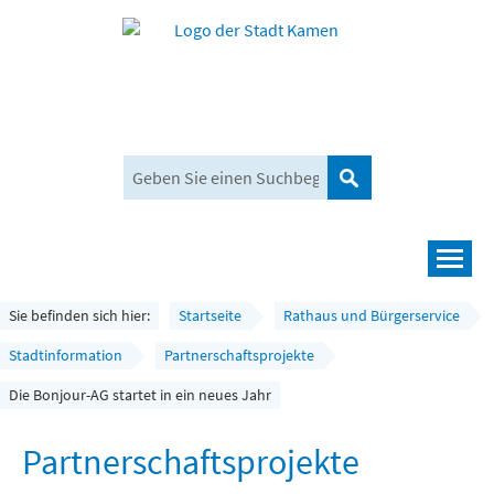
Suchen
Navigation
Leben und mehr
Sie befinden sich hier:
Startseite
Rathaus und Bürgerservice
Rathaus und Bürgerservice
Stadtinformation
Partnerschaftsprojekte
Die Bonjour-AG startet in ein neues Jahr
Wirtschaft und Planen
Umwelt, Klima und Mobilität
Partnerschaftsprojekte