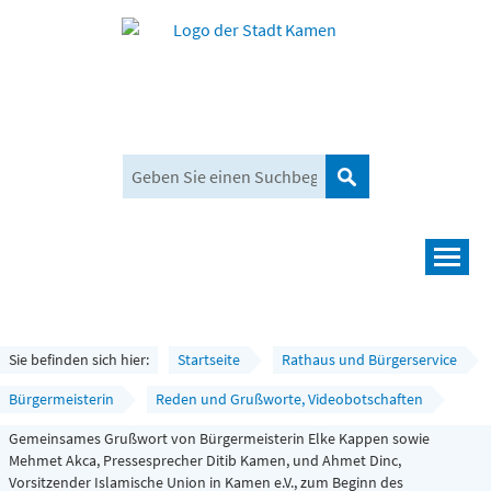
Suchen
Navigation
Leben und mehr
Rathaus und Bürgerservice
Sie befinden sich hier:
Startseite
Rathaus und Bürgerservice
Wirtschaft und Planen
Bürgermeisterin
Reden und Grußworte, Videobotschaften
Gemeinsames Grußwort von Bürgermeisterin Elke Kappen sowie
Umwelt, Klima und Mobilität
Mehmet Akca, Pressesprecher Ditib Kamen, und Ahmet Dinc,
Vorsitzender Islamische Union in Kamen e.V., zum Beginn des