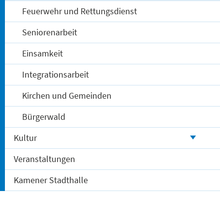
Feuerwehr und Rettungsdienst
Homepage
Abteilung
www.cvjm-heeren-werve.de
Seniorenarbeit
CDU-Ortsunion Kamen-Methler
Einsamkeit
Ansprechpartner
Integrationsarbeit
Dietmar Wünnemann
Kirchen und Gemeinden
Adresse
Bürgerwald
Otto-Hahn-Str. 31
59174 Kamen
Kultur
Veranstaltungen
E-Mail
dietmar.wuennemann@cdukamen.de
Kamener Stadthalle
Homepage
www.cdukamen.de