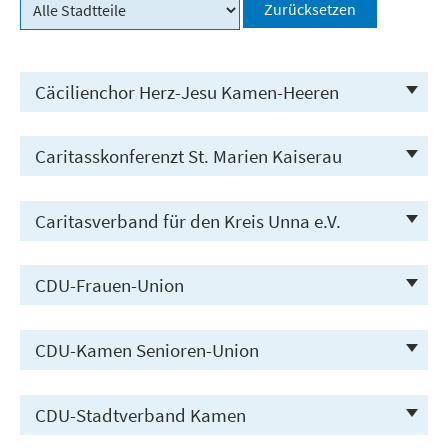
Stadtteil
Zurücksetzen
wählen
Cäcilienchor Herz-Jesu Kamen-Heeren
Caritasskonferenzt St. Marien Kaiserau
Ansprechpartner
Manfred Markmann
Caritasverband für den Kreis Unna e.V.
Ansprechpartner
Adresse
Monika Köhn
Kleiststraße 3
CDU-Frauen-Union
Ansprechpartner
59174 Kamen
Adresse
Ralf Plogmann
Römerweg 23
E-Mail
CDU-Kamen Senioren-Union
Ansprechpartner
59174 Kamen
Adresse
manfredmarkmann@aol.com
Tel. 02307 38133
Rosemarie Gerdes
Höingstraße 5-7
CDU-Stadtverband Kamen
Ansprechpartner
Homepage
59425 Unna
E-Mail
Adresse
Tel. 02303 2513514
Ernst Dieter Standop