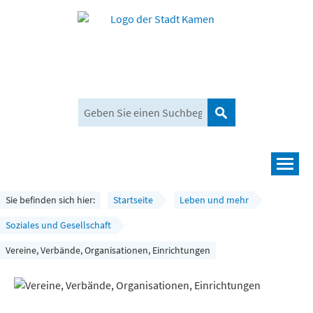
Suchen
Navigation
Leben und mehr
Sie befinden sich hier:
Startseite
Leben und mehr
Rathaus und Bürgerservice
Soziales und Gesellschaft
Vereine, Verbände, Organisationen, Einrichtungen
Wirtschaft und Planen
Umwelt, Klima und Mobilität