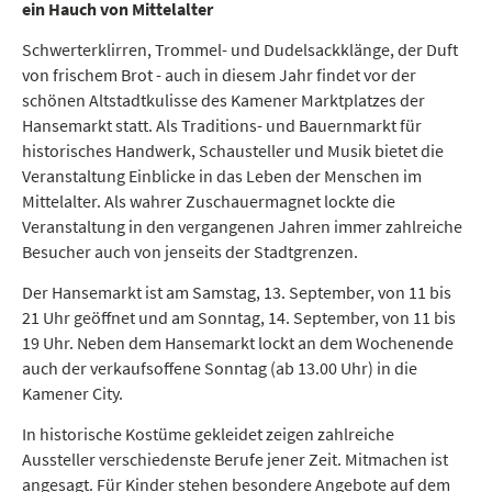
Freizeit und Tourismus
ein Hauch von Mittelalter
Schwerterklirren, Trommel- und Dudelsackklänge, der Duft
von frischem Brot - auch in diesem Jahr findet vor der
schönen Altstadtkulisse des Kamener Marktplatzes der
Hansemarkt statt. Als Traditions- und Bauernmarkt für
historisches Handwerk, Schausteller und Musik bietet die
Veranstaltung Einblicke in das Leben der Menschen im
Mittelalter. Als wahrer Zuschauermagnet lockte die
Veranstaltung in den vergangenen Jahren immer zahlreiche
Besucher auch von jenseits der Stadtgrenzen.
Der Hansemarkt ist am Samstag, 13. September, von 11 bis
21 Uhr geöffnet und am Sonntag, 14. September, von 11 bis
19 Uhr. Neben dem Hansemarkt lockt an dem Wochenende
auch der verkaufsoffene Sonntag (ab 13.00 Uhr) in die
Kamener City.
In historische Kostüme gekleidet zeigen zahlreiche
Aussteller verschiedenste Berufe jener Zeit. Mitmachen ist
angesagt. Für Kinder stehen besondere Angebote auf dem