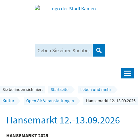
Suchen
Navigation
Leben und mehr
Sie befinden sich hier:
Startseite
Leben und mehr
Rathaus und Bürgerservice
Kultur
Open Air Veranstaltungen
Hansemarkt 12.-13.09.2026
Wirtschaft und Planen
Hansemarkt 12.-13.09.2026
Umwelt, Klima und Mobilität
HANSEMARKT 2025