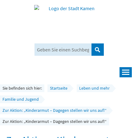
Suchen
Navigation
Leben und mehr
Sie befinden sich hier:
Startseite
Leben und mehr
Rathaus und Bürgerservice
Familie und Jugend
Zur Aktion: „Kinderarmut – Dagegen stellen wir uns auf!“
Wirtschaft und Planen
Zur Aktion: „Kinderarmut – Dagegen stellen wir uns auf!“
Umwelt, Klima und Mobilität