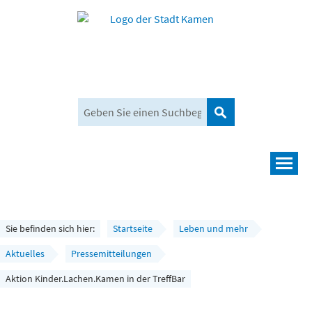
Suchen
Navigation
Leben und mehr
Rathaus und Bürgerservice
Sie befinden sich hier:
Startseite
Leben und mehr
Wirtschaft und Planen
Aktuelles
Pressemitteilungen
Aktion Kinder.Lachen.Kamen in der TreffBar
Umwelt, Klima und Mobilität