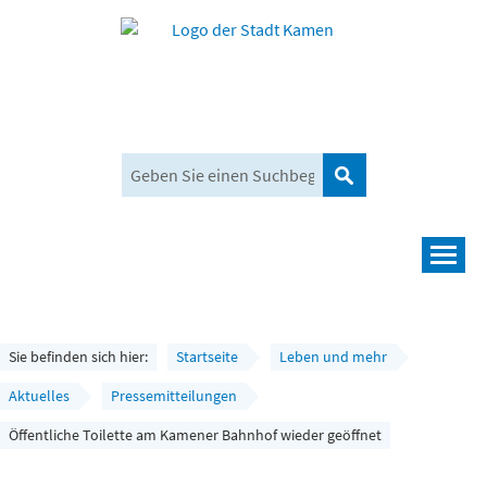
Suchen
Navigation
Leben und mehr
Rathaus und Bürgerservice
Sie befinden sich hier:
Startseite
Leben und mehr
Wirtschaft und Planen
Aktuelles
Pressemitteilungen
Öffentliche Toilette am Kamener Bahnhof wieder geöffnet
Umwelt, Klima und Mobilität