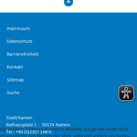
zum
Seitenanfa
springen
Impressum
Datenschutz
Barrierefreiheit
Kontakt
Sitemap
Suche
Stadt Kamen
Rathausplatz 1
59174
Kamen
Wir nutzen Cookies auf unserer Website. Einige von ihnen sind
Tel.: +49 (0)2307 148-0
essenziell für den Betrieb der Seite, während andere uns helfen,