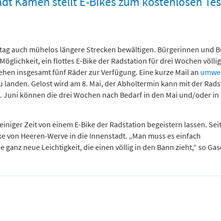
tadt Kamen stellt E-Bikes zum kostenlosen Te
ltag auch mühelos längere Strecken bewältigen. Bürgerinnen und B
lichkeit, ein flottes E-Bike der Radstation für drei Wochen völlig
stehen insgesamt fünf Räder zur Verfügung. Eine kurze Mail an
umwel
 landen. Gelost wird am 8. Mai, der Abholtermin kann mit der Rads
19. Juni können die drei Wochen nach Bedarf in den Mai und/oder in
einiger Zeit von einem E-Bike der Radstation begeistern lassen. Sei
ke von Heeren-Werve in die Innenstadt. „Man muss es einfach
anz neue Leichtigkeit, die einen völlig in den Bann zieht,“ so Gas