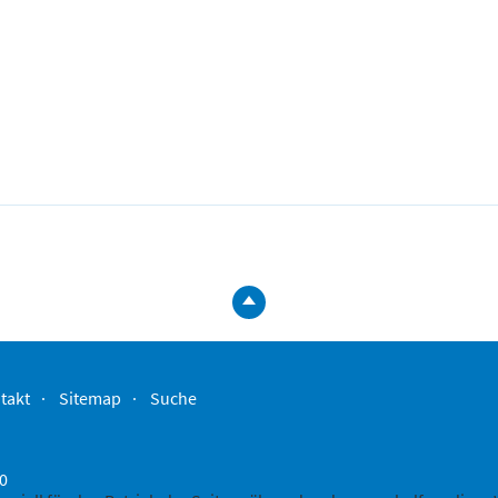
zum
Seitenanfa
springen
takt
Sitemap
Suche
-0