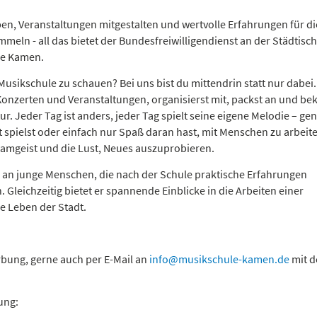
en, Veranstaltungen mitgestalten und wertvolle Erfahrungen für di
meln - all das bietet der Bundesfreiwilligendienst an der Städtisc
le Kamen.
Musikschule zu schauen? Bei uns bist du mittendrin statt nur dabei
i Konzerten und Veranstaltungen, organisierst mit, packst an und b
r. Jeder Tag ist anders, jeder Tag spielt seine eigene Melodie – ge
spielst oder einfach nur Spaß daran hast, mit Menschen zu arbeiten
Teamgeist und die Lust, Neues auszuprobieren.
e an junge Menschen, die nach der Schule praktische Erfahrungen
Gleichzeitig bietet er spannende Einblicke in die Arbeiten einer
 Leben der Stadt.
rbung, gerne auch per E-Mail an
info@musikschule-kamen.de
mit 
ung: