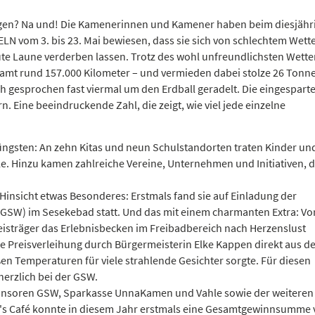
en? Na und! Die Kamenerinnen und Kamener haben beim diesjähr
N vom 3. bis 23. Mai bewiesen, dass sie sich von schlechtem Wett
ute Laune verderben lassen. Trotz des wohl unfreundlichsten Wetter
amt rund 157.000 Kilometer – und vermieden dabei stolze 26 Tonn
h gesprochen fast viermal um den Erdball geradelt. Die eingespart
 Eine beeindruckende Zahl, die zeigt, wie viel jede einzelne
Jüngsten: An zehn Kitas und neun Schulstandorten traten Kinder un
e. Hinzu kamen zahlreiche Vereine, Unternehmen und Initiativen, d
Hinsicht etwas Besonderes: Erstmals fand sie auf Einladung der
SW) im Sesekebad statt. Und das mit einem charmanten Extra: Vo
reisträger das Erlebnisbecken im Freibadbereich nach Herzenslust
die Preisverleihung durch Bürgermeisterin Elke Kappen direkt aus 
en Temperaturen für viele strahlende Gesichter sorgte. Für diesen
erzlich bei der GSW.
onsoren GSW, Sparkasse UnnaKamen und Vahle sowie der weiteren
a's Café konnte in diesem Jahr erstmals eine Gesamtgewinnsumme