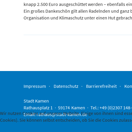
knapp 2.500 Euro ausgeschüttet werden – ebenfalls ei
Ein großes Dankeschön gilt allen Radelnden und ganz 
Organisation und Klimaschutz unter einen Hut gebrach
Impressum
Datenschutz
Barrierefreiheit
Kon
Stadt Kamen
Rathausplatz 1
59174
Kamen
Tel.: +49 (0)2307 148
Wir nutzen Cookies auf unserer Website. Einige von ihnen sind ess
Email:
rathaus@stadt-kamen.de
Cookies). Sie können selbst entscheiden, ob Sie die Cookies zulas
Akzeptieren
Ablehnen