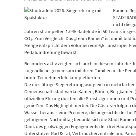
Kamen. Reg
STADTRADEL
nicht die g
Jahren strampelten 1.045 Radelnde in 50 Teams insges
CO₂. Zum Vergleich: Das „Team Kamen" ist damit bildlic
Menge entspricht dem Volumen von 6,5 Lanstroper Eiern.
Pedalumdrehung bewirkt.
Besonders aktiv zeigten sich auch in diesem Jahr die 
Jugendliche gemeinsam mit ihren Familien in die Pedal
bunte Teilnehmerfeld komplettierten.
Die diesjährige Siegerehrung war gleich in mehrfacher 
Gemeinschaftsstadtwerke Kamen, Bönen, Bergkamen (G
offiziellen Ehrung durften alle Preisträgerinnen und P
genießen. Das Highlight hierbei: Die Gäste verfolgten 
Wasser heraus – eine Premiere, die angesichts der heiß
gelungenen Nachmittag bedankt sich die Stadt Kamen h
Dank des großzügigen Engagements der drei Hauptsp
Unterstützer Rad & Tat, Verbraucherzentrale und Pam