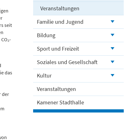
Veranstaltungen
igen
er
Familie und Jugend
s seit
en
Bildung
e CO₂-
Sport und Freizeit
Soziales und Gesellschaft
d
ie das
Kultur
Veranstaltungen
r der
Kamener Stadthalle
dem
 von