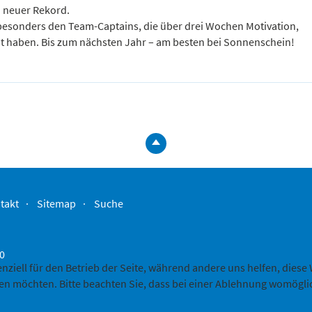
n neuer Rekord.
besonders den Team-Captains, die über drei Wochen Motivation,
t haben. Bis zum nächsten Jahr – am besten bei Sonnenschein!
zum
Seitenanfa
springen
takt
Sitemap
Suche
-0
enziell für den Betrieb der Seite, während andere uns helfen, dies
sen möchten. Bitte beachten Sie, dass bei einer Ablehnung womöglic