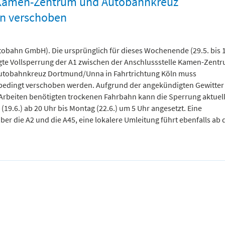
 Kamen-Zentrum und Autobahnkreuz
ln verschoben
obahn GmbH). Die ursprünglich für dieses Wochenende (29.5. bis 1
te Vollsperrung der A1 zwischen der Anschlussstelle Kamen-Zent
tobahnkreuz Dortmund/Unna in Fahrtrichtung Köln muss
bedingt verschoben werden. Aufgrund der angekündigten Gewitter
 Arbeiten benötigten trockenen Fahrbahn kann die Sperrung aktuell
(19.6.) ab 20 Uhr bis Montag (22.6.) um 5 Uhr angesetzt. Eine
r die A2 und die A45, eine lokalere Umleitung führt ebenfalls ab