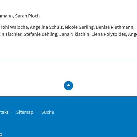
emmann, Sarah Ploch
Trohl Walocha, Angelina Schulz, Nicole Gerling, Denise Riethmann,
 Tischler, Stefanie Behling, Jana Nikischin, Elena Polyzoides, Ang
zum
Seitenanfa
springen
takt
Sitemap
Suche
-0