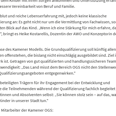
an dem Kinder mit ihren Sorgen ankommen und Unterstützung erfah
bessere Vereinbarkeit von Beruf und Familie.
blut und reiche Lebenserfahrung mit, jedoch keine klassische
zierung an: Es geht nicht nur um die Vermittlung von Fachwissen, s
en Blick auf das Kind. „Wenn ich eine Stärkung für mich erfahre, d
n", bringt es Heike Kostarellis, Dozentin der AWO und Konzeptorin d
ase des Kamener Modells. Die Grundqualifizierung soll künftig allen
offenstehen, die bislang nicht einschlägig ausgebildet sind. Ziel i
ark ist. Getragen von gut qualifizierten und handlungssicheren Team
twendigkeit: „Das Land misst dem Bereich OGS nicht den Stellenwer
en Qualifizierungsangeboten entgegenwirken."
beteiligten Trägern für ihr Engagement bei der Entwicklung und
die Teilnehmenden während der Qualifizierung fachlich begleitet
innen und Absolventen selbst: „Sie können stolz sein – auf das, wa
Kinder in unserer Stadt tun."
nd Mitarbeiter der Kamener OGS: