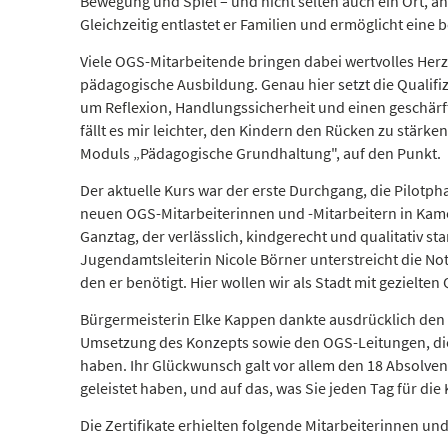
Bewegung und Spiel – und nicht selten auch ein Ort, 
Gleichzeitig entlastet er Familien und ermöglicht eine 
Viele OGS-Mitarbeitende bringen dabei wertvolles Herz
pädagogische Ausbildung. Genau hier setzt die Qualifi
um Reflexion, Handlungssicherheit und einen geschärft
fällt es mir leichter, den Kindern den Rücken zu stärke
Moduls „Pädagogische Grundhaltung", auf den Punkt.
Der aktuelle Kurs war der erste Durchgang, die Pilotph
neuen OGS-Mitarbeiterinnen und -Mitarbeitern in Kamen 
Ganztag, der verlässlich, kindgerecht und qualitativ st
Jugendamtsleiterin Nicole Börner unterstreicht die No
den er benötigt. Hier wollen wir als Stadt mit gezielt
Bürgermeisterin Elke Kappen dankte ausdrücklich den 
Umsetzung des Konzepts sowie den OGS-Leitungen, die 
haben. Ihr Glückwunsch galt vor allem den 18 Absolvent
geleistet haben, und auf das, was Sie jeden Tag für die 
Die Zertifikate erhielten folgende Mitarbeiterinnen u