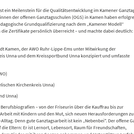
st ein Meilenstein für die Qualitätsentwicklung im Kamener Ganztag
rinnen der offenen Ganztagsschulen (OGS) in Kamen haben erfolgre
Pädagogische Grundqualifizierung nach dem „Kamener Modell“
ie Zertifikate persönlich überreicht – und machte dabei deutlich:
adt Kamen, der AWO Ruhr-Lippe-Ems unter Mitwirkung der
is Unna und dem Kreissportbund Unna konzipiert und umfasste
AWO)
elischen Kirchenkreis Unna)
und Unna)
rufsbiografien – von der Friseurin über die Kauffrau bis zur
ie Arbeit mit Kindern und den Mut, sich neuen Herausforderungen zu
-Alltag. Denn gute Ganztagsarbeit ist kein „Nebenbei". Der offene 
f die Eltern: Er ist Lernort, Lebensort, Raum für Freundschaften,