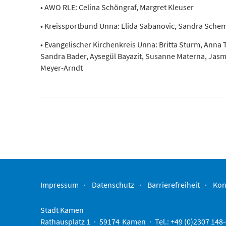
• AWO RLE: Celina Schöngraf, Margret Kleuser
• Kreissportbund Unna: Elida Sabanovic, Sandra Sch
• Evangelischer Kirchenkreis Unna: Britta Sturm, Anna 
Sandra Bader, Aysegül Bayazit, Susanne Materna, Jasmin
Meyer-Arndt
Impressum
Datenschutz
Barrierefreiheit
Kon
Stadt Kamen
Rathausplatz 1
59174
Kamen
Tel.: +49 (0)2307 148