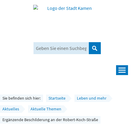
Suchen
Navigation
Leben und mehr
Rathaus und Bürgerservice
Sie befinden sich hier:
Startseite
Leben und mehr
Wirtschaft und Planen
Aktuelles
Aktuelle Themen
Ergänzende Beschilderung an der Robert-Koch-Straße
Umwelt, Klima und Mobilität