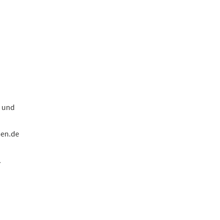
i und
men.de
.