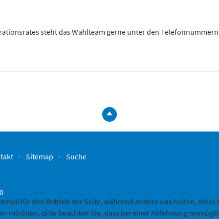
rationsrates steht das Wahlteam gerne unter den Telefonnummern
zum
Seitenanfa
springen
takt
Sitemap
Suche
-0
enziell für den Betrieb der Seite, während andere uns helfen, dies
sen möchten. Bitte beachten Sie, dass bei einer Ablehnung womöglic