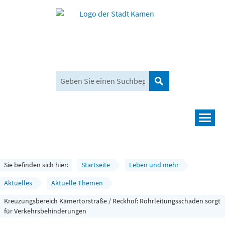
Suchen
Navigation
Leben und mehr
Rathaus und Bürgerservice
Sie befinden sich hier:
Startseite
Leben und mehr
Wirtschaft und Planen
Aktuelles
Aktuelle Themen
Kreuzungsbereich Kämertorstraße / Reckhof: Rohrleitungsschaden sorgt
Umwelt, Klima und Mobilität
für Verkehrsbehinderungen