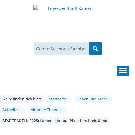
Suchen
Navigation
Leben und mehr
Rathaus und Bürgerservice
Sie befinden sich hier:
Startseite
Leben und mehr
Wirtschaft und Planen
Aktuelles
Aktuelle Themen
STADTRADELN 2025: Kamen fährt auf Platz 1 im Kreis Unna
Umwelt, Klima und Mobilität