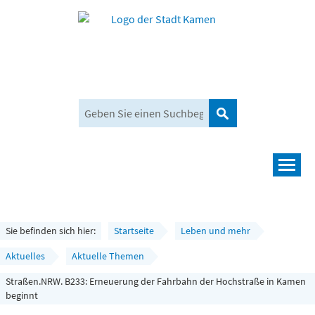
Suchen
Navigation
Leben und mehr
Rathaus und Bürgerservice
Sie befinden sich hier:
Startseite
Leben und mehr
Wirtschaft und Planen
Aktuelles
Aktuelle Themen
Straßen.NRW. B233: Erneuerung der Fahrbahn der Hochstraße in Kamen
Umwelt, Klima und Mobilität
beginnt